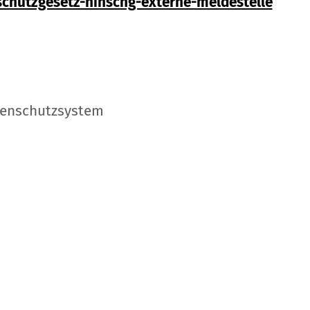
schutzgesetz-hinschg-externe-meldestelle
nenschutzsystem
 Home
Kontakt
Impressum
Datenschutz
onen