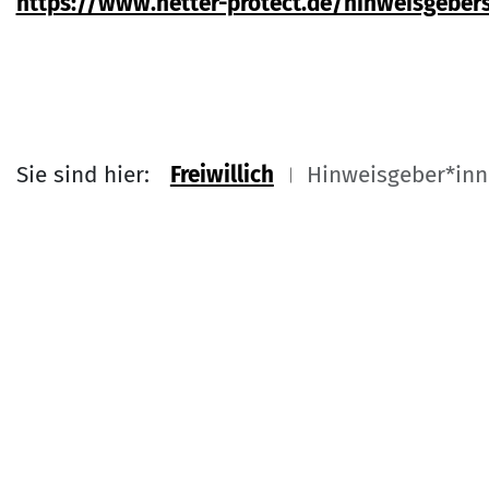
https://www.netter-protect.de/hinweisgeber
Sie sind hier:
Freiwillich
Hinweisgeber*in
Link zu
Service Informati